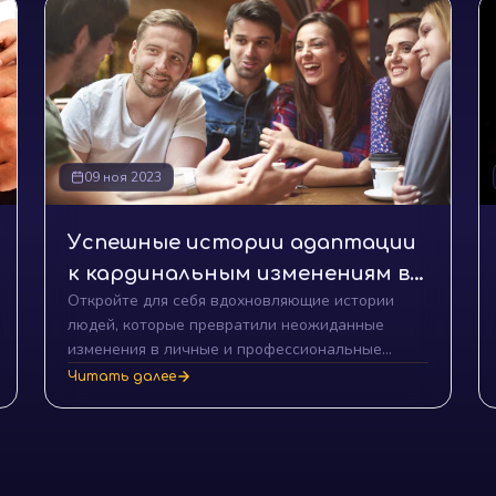
09 ноя 2023
Успешные истории адаптации
к кардинальным изменениям в
Откройте для себя вдохновляющие истории
жизни
людей, которые превратили неожиданные
изменения в личные и профессиональные
триумфы. Узнайте ключевые стратегии
Читать далее
адаптации и как кардинальные изменения могут
стать ступенькой к вашему успеху.