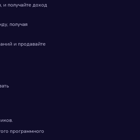
 и получайте доход
ду, получая
наний и продавайте
вать
чиков.
гого программного