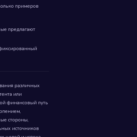
сколько примеров
рые предлагают
 фиксированный
ования различных
тента или
вой финансовый путь
ерпением,
ные стороны,
льных источников
х целей и успеха,