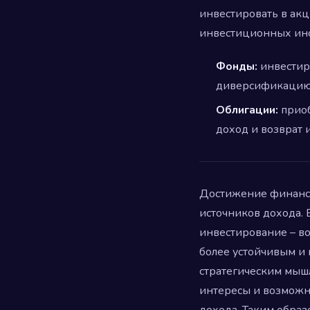
инвестировать в акц
инвестиционных инс
Фонды:
инвестир
диверсификацию 
Облигации:
приоб
доход и возврат 
Достижение финансо
источников дохода. 
инвестирование – во
более устойчивым и 
стратегическим мыш
интересы и возможно
дохода. Таким образ