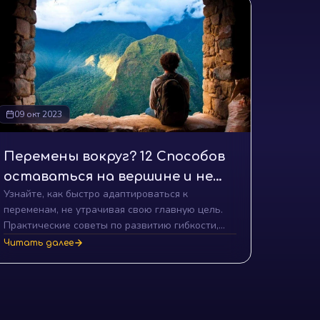
09 окт 2023
Перемены вокруг? 12 Способов
оставаться на вершине и не
Узнайте, как быстро адаптироваться к
терять свою мечту!
переменам, не утрачивая свою главную цель.
Практические советы по развитию гибкости,
психологической устойчивости и обучаемости в
Читать далее
условиях динамичного мира.