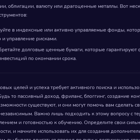
ии, облигации, валюту или драгоценные металлы. Вот не
трументов:
уйте в индексные или активно управляемые фонды, кото
и управление рисками.
ретайте долговые ценные бумаги, которые гарантируют
инвестиций по окончании срока.
вых целей и успеха требует активного поиска и использ
Будь то пассивный доход, фриланс, блоггинг, создание кон
зможности существуют, и они могут помочь вам сделать с
независимым. Важно лишь подходить к этому вопросу с т
лением и готовностью к обучению. Определите свои силь
сти, и начните использовать их для создания дополните
ом, вы будете двигаться вперед по пути к достижению свои