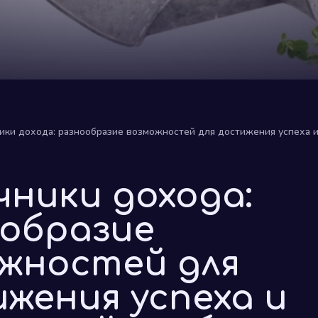
ики дохода: разнообразие возможностей для достижения успеха 
ники дохода:
образие
жностей для
жения успеха и