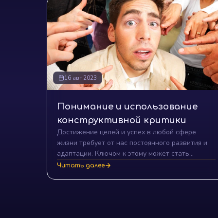
16 авг 2023
Понимание и использование
конструктивной критики
Достижение целей и успех в любой сфере
жизни требует от нас постоянного развития и
адаптации. Ключом к этому может стать
конструктивная критика. Понимание и
Читать далее
правильное использование такой критики
может стать мощным инструментом для вашего
профессионального и личного роста.