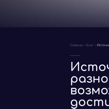
Главная
Блог
Источн
Источ
разно
возмо
дости