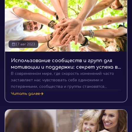
17 авг 2023
Использование сообществ и групп для
мотивации и поддержки: секрет успеха в
В современном мире, где скорость изменений часто
коллективной энергии
заставляет нас чувствовать себя одинокими и
потерянными, сообщества и группы становятся
мощным инструментом для поиска вдохновения,
Читать далее
мотивации и поддержки. Погрузитесь с нами в
исследование этого явления и узнайте, как сила
коллективной энергии может помочь вам достичь
успеха.