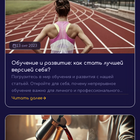
13 окт 2023
Обучение и развитие: как стать лучшей
версией себя?
Погрузитесь в мир обучения и развития с нашей
статьёй. Откройте для себя, почему непрерывное
обучение важно для личного и профессионального
роста и какие методы помогут вам стать лучшей
Читать далее
версией себя.