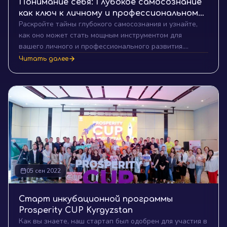
Понимание себя: Глубокое самосознание
как ключ к личному и профессиональному
Раскройте тайны глубокого самосознания и узнайте,
росту
как оно может стать мощным инструментом для
вашего личного и профессионального развития.
Погрузитесь в понимание своего "Я" и откройте новые
Читать далее
горизонты успеха.
05 сен 2022
Старт инкубационной программы
Prosperity CUP Kyrgyzstan
Как вы знаете, наш стартап был одобрен для участия в