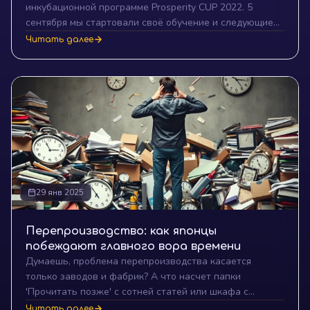
инкубационной программе Prosperity CUP 2022. 5
сентября мы стартовали своё обучение и следующие
10 дней будем бороться за инвестиции в $10 000 с
Читать далее
более чем 70 стартапами Кыргызской Республики.
29 янв 2025
Перепроизводство: как японцы
побеждают главного вора времени
Думаешь, проблема перепроизводства касается
только заводов и фабрик? А что насчет папки
'Прочитать позже' с сотней статей или шкафа с
одеждой, которую ты никогда не наденешь?
Читать далее