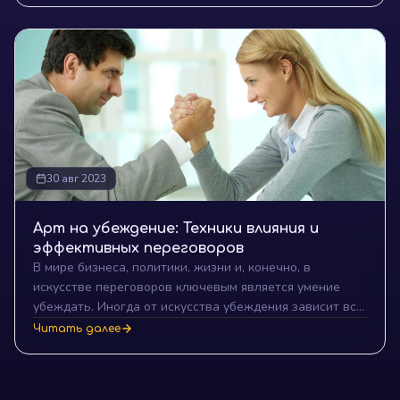
вашем пути к успеху. В этой статье мы разберемся,
почему адаптация и изменение планов так важны, а
также предложим наглядные примеры и советы по
применению этих стратегий.
30 авг 2023
Арт на убеждение: Техники влияния и
эффективных переговоров
В мире бизнеса, политики, жизни и, конечно, в
искусстве переговоров ключевым является умение
убеждать. Иногда от искусства убеждения зависит все:
от заключения миллионного контракта до выбора
Читать далее
места для следующего семейного отдыха. Погрузимся в
мир арта убеждения и откроем для себя техники,
которые сделают нас мастерами влияния.