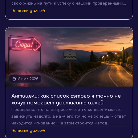
свою жизнь на пути к успеху с нашими проверенными
стратегиями!
Читать далее
18 июл 2026
Антицели: как список «этого я точно не
хочу» помогает достигать целей
Проверено, что на вопросе «чего ты хочешь?» можно
зависнуть надолго, а на «чего точно не хочешь?» ответ
находится мгновенно. На этом строится метод
антицелей: список «не хочу» с правилами-защитами,
Читать далее
который оберегает от неверных решений и помогает