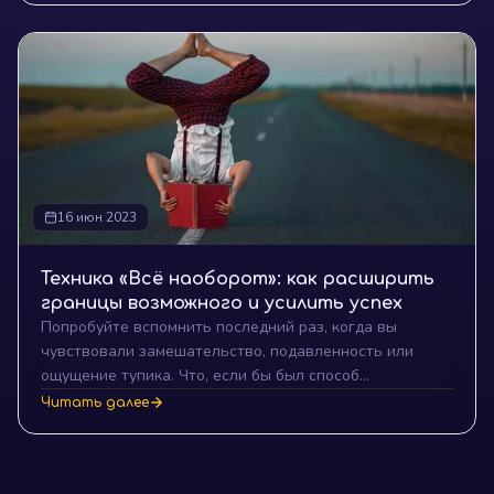
наконец расслышать настоящие желания.
16 июн 2023
Техника «Всё наоборот»: как расширить
границы возможного и усилить успех
Попробуйте вспомнить последний раз, когда вы
чувствовали замешательство, подавленность или
ощущение тупика. Что, если бы был способ
переключить это состояние и вместо этого пережить
Читать далее
бурю энергии, ясность и новые возможности? Что, если
бы этот способ был таким же простым, как делать все
наоборот? Добро пожаловать в удивительный мир