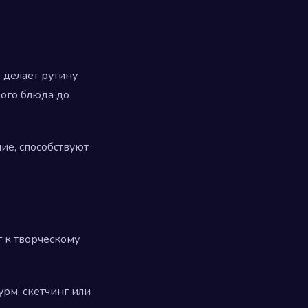
 делает рутину
ного блюда до
ие, способствуют
 к творческому
рм, скетчинг или