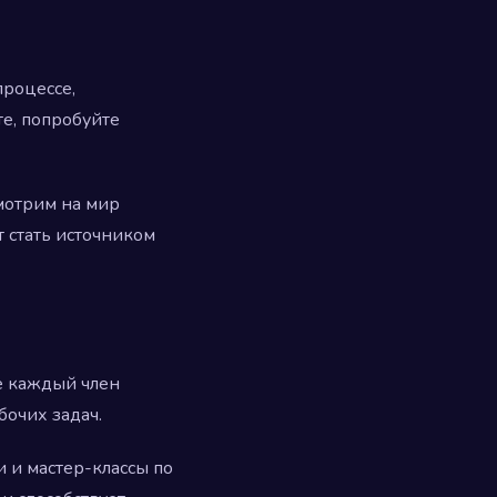
процессе,
е, попробуйте
мотрим на мир
т стать источником
е каждый член
очих задач.
 и мастер-классы по