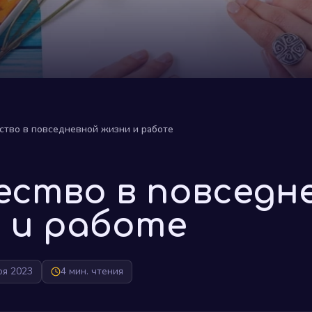
ство в повседневной жизни и работе
ество в повседн
 и работе
оя 2023
4 мин. чтения