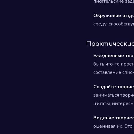
писательские зад
Окружение и вд
среду, способст
Практические
Ежедневные тво
быть что-то прос
составление спис
Создайте творче
заниматься творч
цитаты, интерес
Ведение творчес
оценивая их. Это