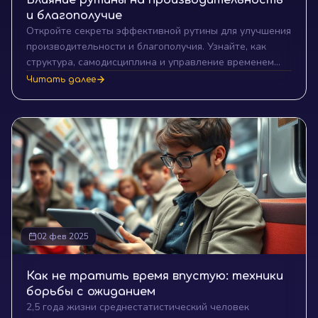
Влияние рутины на производительность
и благополучие
Откройте секреты эффективной рутины для улучшения
производительности и благополучия. Узнайте, как
структура, самодисциплина и управление временем
могут помочь вам достигать целей и способствовать
Читать далее
успеху в личной и профессиональной жизни.
Прочитайте нашу статью и начните свой путь к успеху
уже сегодня!
02 фев 2025
Как не тратить время впустую: техники
борьбы с ожиданием
2,5 года жизни среднестатистический человек