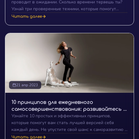
проводит в ожидании. Сколько времени теряешь ты?
Узнай три проверенные техники, которые помогут
превратить любое ожидание в продуктивное время, и
Читать далее
получи пошаговый план действий для внедрения этих
техник в свою жизнь.
21 апр 2023
10 принципов для ежедневного
самосовершенствования: развивайтесь с
Узнайте 10 простых и эффективных принципов,
каждым днем
которые помогут вам стать лучшей версией себя
каждый день. Не упустите свой шанс к саморазвитию и
личностному росту!
Читать далее