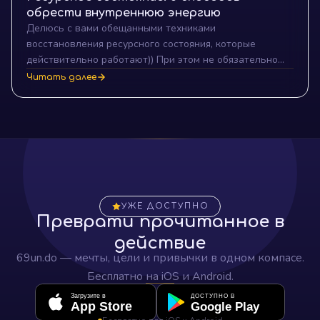
обрести внутреннюю энергию
Делюсь с вами обещанными техниками
восстановления ресурсного состояния, которые
действительно работают)) При этом не обязательно
посещать психологов, вполне можно "подзарядить"
Читать далее
свою жизненную батареечку, не выходя из дома.
УЖЕ ДОСТУПНО
Преврати прочитанное в
действие
69un.do — мечты, цели и привычки в одном компасе.
Бесплатно на iOS и Android.
Загрузите в
ДОСТУПНО В
App Store
Google Play