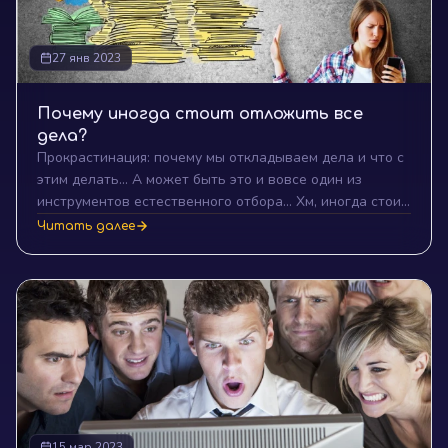
27 янв 2023
Почему иногда стоит отложить все
дела?
Прокрастинация: почему мы откладываем дела и что с
этим делать... А может быть это и вовсе один из
инструментов естественного отбора... Хм, иногда стоит
признаться себе в том, что откладывание дел на потом
Читать далее
связано не с каким-то интуитивным оберегом, а с
другими причинами...
15 мар 2023