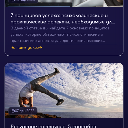
7 принципов успеха: психологические и
практические аспекты, необходимые для
В данной статье вы найдете 7 основных принципов
достижения высоких результатов в жизни
успеха, которые объединяют психологические и
практические аспекты для достижения высоких
результатов в жизни. Узнайте о важности
Читать далее
целеустремленности, самодисциплины, обучения,
адаптивности, уверенности в себе, сети контактов и
упорства на пути к личному и профессиональному
развитию.
07 дек 2022
Ресурсное состояние: 5 способов