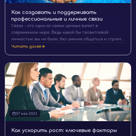
Как создавать и поддерживать
профессиональные и личные связи
Связи - это одна из самых ценных валют в
современном мире. Ведь какой бы талантливой
личностью вы ни были, без умения общаться и строить
отношения ваши возможности будут ограничены.
Читать далее
Сильные связи помогут вам открыть двери, которые
были бы недоступны без них. Давайте погрузимся в
искусство создания и поддержания эффективных
связей.
07 мая 2023
Как ускорить рост: ключевые факторы