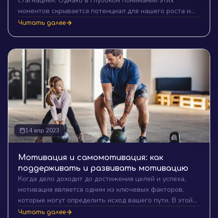
стагнацией. Однако в глубоком понимании этих
моментов скрывается потенциал для нашего роста и
развития. Давайте рассмотрим, каким образом неудачи
Читать далее
могут превратиться в ваш лучший инструмент на пути
к успеху.
14 апр 2023
Мотивация и самомотивация: как
поддерживать и развивать мотивацию
Когда дело доходит до достижения целей и успеха,
мотивация является одним из ключевых факторов,
которые могут определить исход вашего пути. В этой
статье мы погрузимся в мир мотивации и
Читать далее