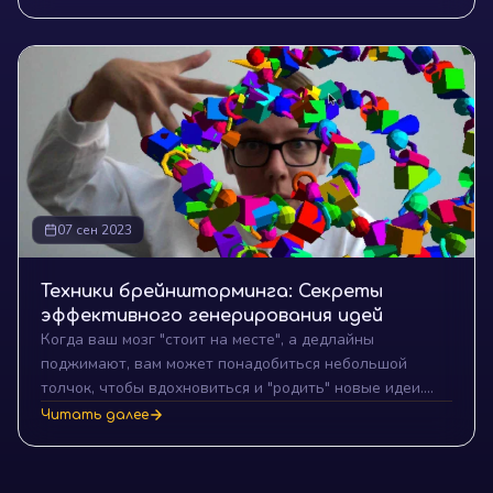
самомотивации, узнаем, как эффективно
поддерживать и развивать мотивацию для того, чтобы
достичь самых смелых целей и мечтать о большем.
Пришло время раскрыть секреты мотивации на пути к
успеху!
07 сен 2023
Техники брейншторминга: Секреты
эффективного генерирования идей
Когда ваш мозг "стоит на месте", а дедлайны
поджимают, вам может понадобиться небольшой
толчок, чтобы вдохновиться и "родить" новые идеи.
Пора дать отпор творческим тупикам! Встречайте
Читать далее
лучшие техники брейншторминга, которые помогут вам
стать на шаг ближе к вашим целям.