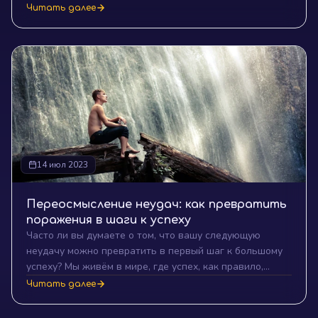
вашими союзниками на пути к успеху. Откройте
Читать далее
секреты, которые помогут установить конструктивные
отношения, стимулировать личностный рост и
раскрыть новые возможности для достижения целей.
14 июл 2023
Переосмысление неудач: как превратить
поражения в шаги к успеху
Часто ли вы думаете о том, что вашу следующую
неудачу можно превратить в первый шаг к большому
успеху? Мы живём в мире, где успех, как правило,
определяется достижением конечной цели, а не путём
Читать далее
к ней. Однако истина в том, что неудачи - это важные
уроки и шаги на пути к успеху. Давайте вместе