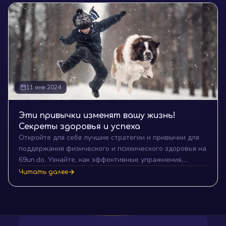
переосмыслим концепцию неудач и узнаем, как
использовать свои поражения для достижения успеха.
11 янв 2024
Эти привычки изменят вашу жизнь!
Секреты здоровья и успеха
Откройте для себя лучшие стратегии и привычки для
поддержания физического и психического здоровья на
69un.do. Узнайте, как эффективные упражнения,
сбалансированное питание, качественный сон,
Читать далее
медитация и социальное взаимодействие могут
привести вас к успеху и благополучию.