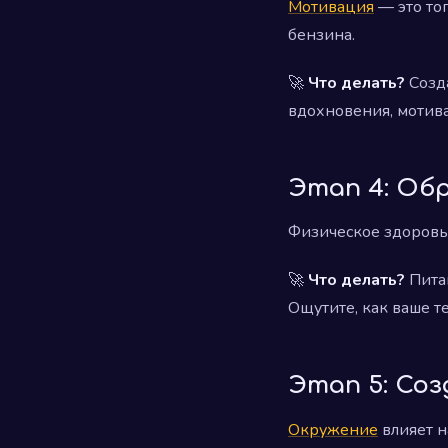
Мотивация
— это топ
бензина.
🚀
Что делать?
Созда
вдохновения, мотив
Этап 4: Об
Физическое здоровье
🚀
Что делать?
Питай
Ощутите, как ваше т
Этап 5: Со
Окружение
влияет н