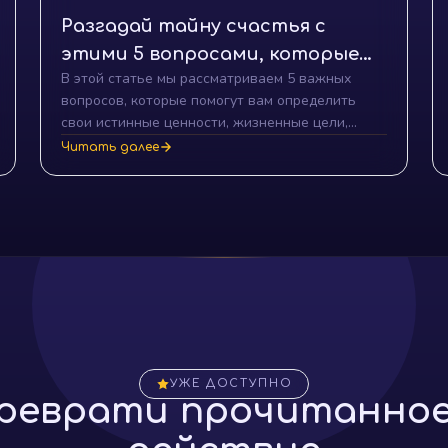
Разгадай тайну счастья с
этими 5 вопросами, которые
В этой статье мы рассматриваем 5 важных
изменят твою жизнь навсегда!
вопросов, которые помогут вам определить
свои истинные ценности, жизненные цели,
источники радости и способы помощи
Читать далее
окружающим. Ответы на эти вопросы станут
отправной точкой на пути к истинному счастью,
гармонии и душевному равновесию.
УЖЕ ДОСТУПНО
реврати прочитанное