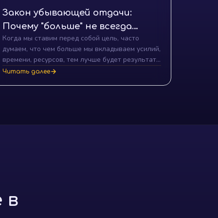
Закон убывающей отдачи:
Почему "больше" не всегда
Когда мы ставим перед собой цель, часто
означает "лучше"
думаем, что чем больше мы вкладываем усилий,
времени, ресурсов, тем лучше будет результат.
Это довольно логично, не так ли? Но давайте
Читать далее
рассмотрим идею, которая может немного
потрясти наши привычные представления.
Добро пожаловать в мир экономической теории
и ее закона убывающей отдачи.
 в