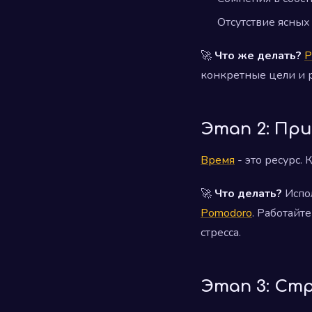
Отсутствие ясных
🚀
Что же делать?
Р
конкретные цели и р
Этап 2: При
Время
- это ресурс. 
🚀
Что делать?
Испо
Pomodoro
. Работайт
стресса.
Этап 3: Ст