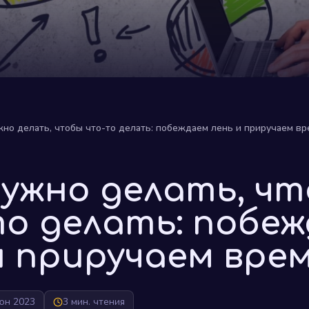
жно делать, чтобы что-то делать: побеждаем лень и приручаем вр
ужно делать, ч
о делать: побе
и приручаем врем
юн 2023
3 мин. чтения