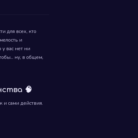
и для всех, кто
мелость и
 у вас нет ни
бы... ну, в общем,
нства 🧠
к и сами действия.