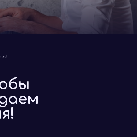
емя!
тобы
ждаем
я!