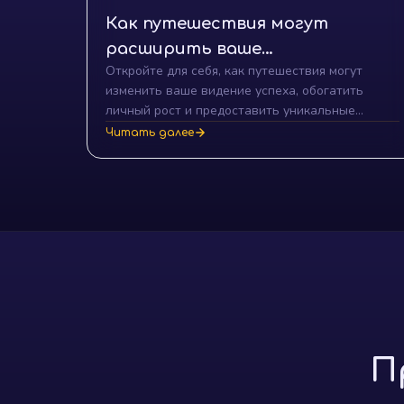
Как путешествия могут
расширить ваше
Откройте для себя, как путешествия могут
мировоззрение
изменить ваше видение успеха, обогатить
личный рост и предоставить уникальные
возможности для глобального сетевого
Читать далее
взаимодействия и творческого самовыражения.
П