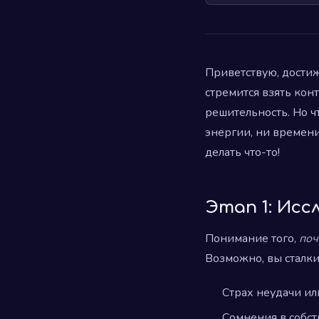
Приветствую, достиж
стремится взять конт
решительность. Но чт
энергии, ни времени 
делать что-то!
Этап 1: Ис
Понимание того,
поч
Возможно, вы сталки
Страх неудачи ил
Сомнения в собст