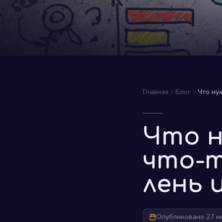
Главная
Блог
Что ну
Что н
что-т
лень 
Опубликовано 27 и