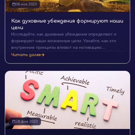
06 ноя 2023
Как духовные убеждения формируют наши
цели
Исследуйте, как духовные убеждения определяют и
формируют наши жизненные цели. Узнайте, как эти
внутренние принципы влияют на мотивацию,
устойчивость и этику на пути к успеху. Прочтите нашу
Читать далее
глубокую статью для создания целенаправленной
жизни.
28 фев 2023