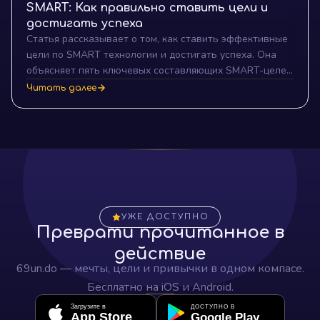
SMART: Как правильно ставить цели и
достигать успеха
Статья рассказывает о том, как ставить эффективные
цели по SMART технологии и достигать успеха. Она
объясняет пять ключевых составляющих SMART-целей
и предоставляет простые шаги по их постановке.
Читать далее
Читатели узнают, как формулировать конкретные,
измеримые, достижимые, релевантные и
своевременные цели, чтобы достичь успеха в любой
сфере жизни.
УЖЕ ДОСТУПНО
Преврати прочитанное в
действие
69un.do — мечты, цели и привычки в одном компасе.
Бесплатно на iOS и Android.
Загрузите в
ДОСТУПНО В
App Store
Google Play