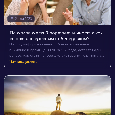
12 июл 2023
Психологический портрет личности: как
стать интересным собеседником?
В эпоху информационного обилия, когда наше
внимание и время ценятся как никогда, остается один
вопрос: как стать человеком, к которому люди тянутся,
желают слушать и общаться снова и снова? Иными
Читать далее
словами, как стать интересным собеседником? На
поверхности ответ кажется простым – быть
интересным человеком. Однако здесь кроется большая
глубина понимания, что именно делает нас
"интересными".