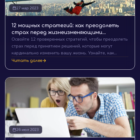
27 мар 2023
12 мощных стратегий: как преодолеть
страх перед жизнеизменяющими
Освойте 12 проверенных стратегий, чтобы преодолеть
решениями и открыть новые горизонты
страх перед принятием решений, которые могут
кардинально изменить вашу жизнь. Узнайте, как
справиться с опасениями, анализировать риски и
Читать далее
возможности, и научиться доверять своей интуиции
для успешного преобразования вашей жизни.
26 июл 2023