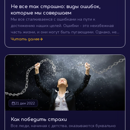
Не все так страшно: виды ошибок,
которые мы совершаем
Мы все сталкиваемся с ошибками на пути к
достижению наших целей. Ошибки - это неизбежная
часть жизни, и они могут быть пугающими. Однако, не
все так страшно, как кажется. В этой статье мы
Читать далее
поговорим о различных типах ошибок, которые мы
совершаем, и почему они, в действительности, могут
быть полезными для нашего развития и успеха.
21 дек 2022
Как победить страхи
Все люди, начиная с детства, оказываются буквально