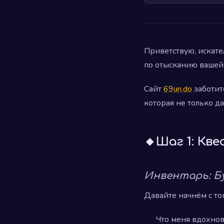
Приветствую, искат
по отысканию вашей 
Сайт
69un.do
заботит
которая не только д
🔸Шаг 1: Кв
Инвентарь: Б
Давайте начнём с тог
Что меня вдохнов