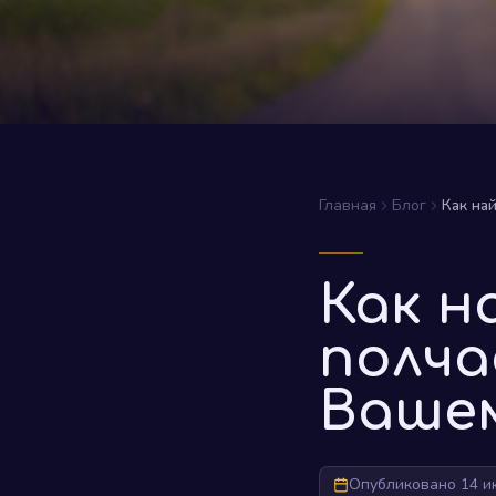
Главная
Блог
Как на
Как н
полча
Вашем
Опубликовано 14 и