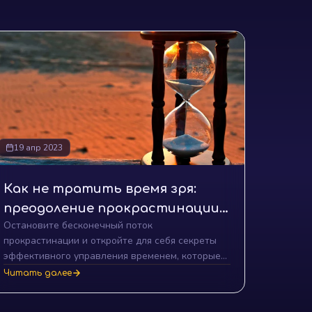
19 апр 2023
Как не тратить время зря:
преодоление прокрастинации
Остановите бесконечный поток
и достижение успеха в борьбе с
прокрастинации и откройте для себя секреты
Законом Паркинсона
эффективного управления временем, которые
помогут вам достигнуть успеха, избегая
Читать далее
ловушек Закона Паркинсона!