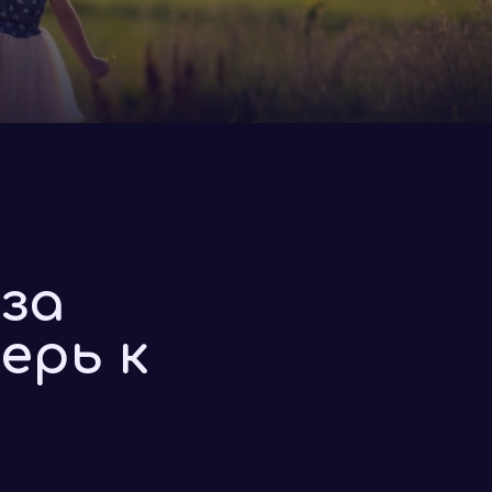
 за
ерь к