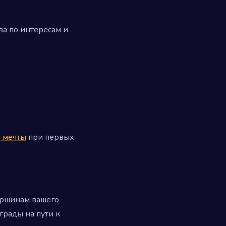
ва по интересам и
й
мечты
при первых
ершинам вашего
грады на пути к