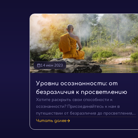
14 июн 2023
Уровни осознанности: от
безразличия к просветлению
Хотите раскрыть свои способности к
осознанности? Присоединяйтесь к нам в
путешествии от безразличия до просветления,
и узнайте, как уровни осознанности могут
Читать далее
привести к глубокому самопознанию и
счастливой жизни.