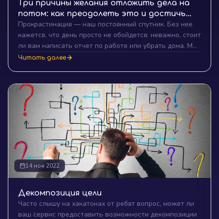
Три причины желания отложить дела на
потом: как преодолеть это и достичь
Прокрастинация — наш постоянный спутник. Без нее
успеха
кажется, что день просто не обойдется: неважно, стоит
ли вам написать отчет по работе или убрать дома. Мы
все знакомы с ситуациями, когда нам хочется отложить
Читать далее
дела на потом. Но почему это происходит? Давайте
вместе попробуем разобраться и выявить три
основные причины этого явления.
14 ноя 2022
Декомпозиция цели
Часто слышу на хакатонах от ребят вопрос, может ли
ваш сервис предоставить возможности декомпозиции