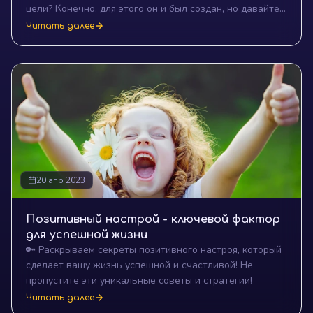
цели? Конечно, для этого он и был создан, но давайте
прежде всего поймём, что же есть на самом деле
Читать далее
декомпозиция цели.
20 апр 2023
Позитивный настрой - ключевой фактор
для успешной жизни
🔑 Раскрываем секреты позитивного настроя, который
сделает вашу жизнь успешной и счастливой! Не
пропустите эти уникальные советы и стратегии!
Читать далее