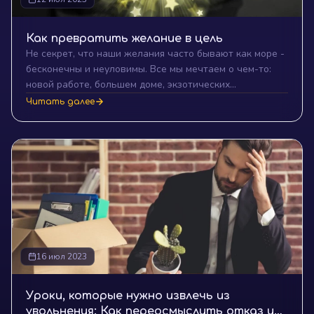
Как превратить желание в цель
Не секрет, что наши желания часто бывают как море -
бесконечны и неуловимы. Все мы мечтаем о чем-то:
новой работе, большем доме, экзотических
путешествиях... Список может быть бесконечным. Но
Читать далее
как часто эти мечты становятся реальными целями, к
которым мы прилагаем усилия? Сегодня мы поделимся
советами от тех, кому это удалось - от людей, которые
сумели превратить свои желания в достижимые цели и
достигнуть их.
16 июл 2023
Уроки, которые нужно извлечь из
увольнения: Как переосмыслить отказ и