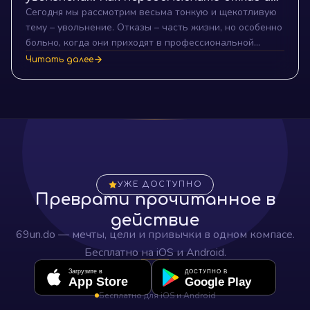
Сегодня мы рассмотрим весьма тонкую и щекотливую
двигаться вперед
тему – увольнение. Отказы – часть жизни, но особенно
больно, когда они приходят в профессиональной
сфере. Тем не менее, важно помнить, что каждое
Читать далее
увольнение – это не конец, а возможность для нового
начала. Итак, какие уроки можно извлечь из
увольнения?
УЖЕ ДОСТУПНО
Преврати прочитанное в
действие
69un.do — мечты, цели и привычки в одном компасе.
Бесплатно на iOS и Android.
Загрузите в
ДОСТУПНО В
App Store
Google Play
Бесплатно для iOS и Android