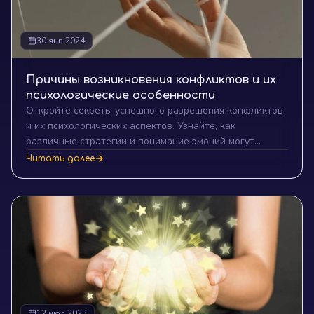
30 янв 2024
Причины возникновения конфликтов и их
психологические особенности
Откройте секреты успешного разрешения конфликтов
и их психологических аспектов. Узнайте, как
различные стратегии и понимание эмоций могут
способствовать достижению ваших целей и успеха.
Читать далее
Изучите роль коммуникации, компромисса и
личностного роста в процессе управления
конфликтными ситуациями.
12 июл 2023