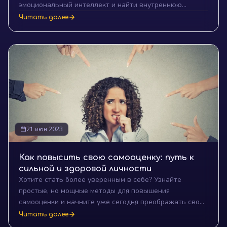
эмоциональный интеллект и найти внутреннюю
гармонию. Прочтите и внедрите эти практики в свою
Читать далее
жизнь.
21 июн 2023
Как повысить свою самооценку: путь к
сильной и здоровой личности
Хотите стать более уверенным в себе? Узнайте
простые, но мощные методы для повышения
самооценки и начните уже сегодня преображать свою
жизнь!
Читать далее