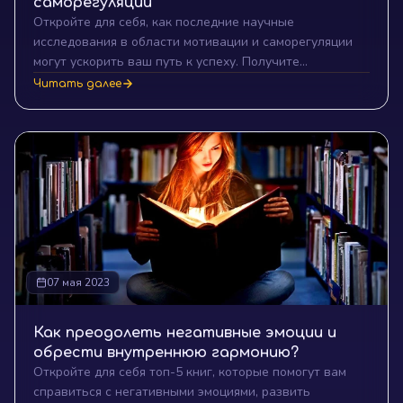
саморегуляции
Откройте для себя, как последние научные
исследования в области мотивации и саморегуляции
могут ускорить ваш путь к успеху. Получите
практические советы, основанные на данных, для
Читать далее
улучшения личной эффективности и достижения
ваших амбиций.
07 мая 2023
Как преодолеть негативные эмоции и
обрести внутреннюю гармонию?
Откройте для себя топ-5 книг, которые помогут вам
справиться с негативными эмоциями, развить