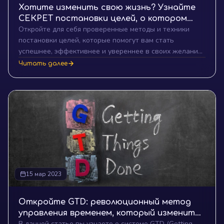
Хотите изменить свою жизнь? Узнайте
СЕКРЕТ постановки целей, о котором
Откройте для себя проверенные методы и техники
многие молчат!
постановки целей, которые помогут вам стать
успешнее, эффективнее и увереннее в своих желаниях
и стремлениях.
Читать далее
15 мар 2023
Откройте GTD: революционный метод
управления временем, который изменит
В данной статье вы узнаете о системе GTD (Getting