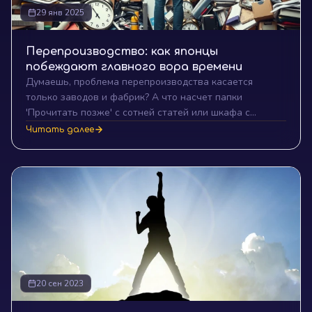
29 янв 2025
Перепроизводство: как японцы
побеждают главного вора времени
Думаешь, проблема перепроизводства касается
только заводов и фабрик? А что насчет папки
'Прочитать позже' с сотней статей или шкафа с
одеждой, которую ты никогда не наденешь?
Читать далее
20 сен 2023