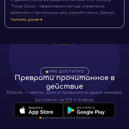
вашу жизнь!
Things Done) – эффективном методе управления
временем и организации дел, разработанном Дэвидом
Алленом. Откройте принципы работы системы,
Читать далее
основные этапы применения и преимущества GTD для
вашей личной и профессиональной жизни.
УЖЕ ДОСТУПНО
Преврати прочитанное в
действие
69un.do — мечты, цели и привычки в одном компасе.
Бесплатно на iOS и Android.
Загрузите в
ДОСТУПНО В
App Store
Google Play
Бесплатно для iOS и Android