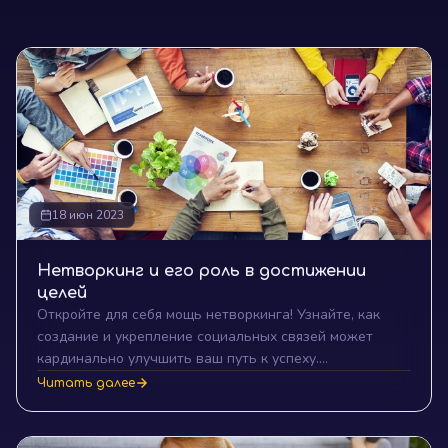
18 июн 2023
Нетворкинг и его роль в достижении
целей
Откройте для себя мощь нетворкинга! Узнайте, как
создание и укрепление социальных связей может
кардинально улучшить ваш путь к успеху.
Практические советы от экспертов на 69un.do.
Читать далее