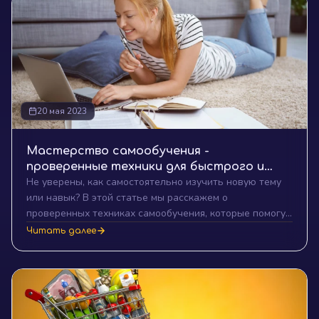
20 мая 2023
Мастерство самообучения -
проверенные техники для быстрого и
Не уверены, как самостоятельно изучить новую тему
эффективного обучения
или навык? В этой статье мы расскажем о
проверенных техниках самообучения, которые помогут
вам ускорить процесс обучения и сделать его более
Читать далее
эффективным!