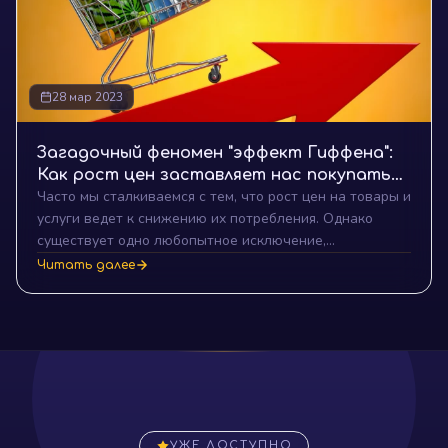
28 мар 2023
Загадочный феномен "эффект Гиффена":
Как рост цен заставляет нас покупать
Часто мы сталкиваемся с тем, что рост цен на товары и
больше
услуги ведет к снижению их потребления. Однако
существует одно любопытное исключение,
называемое "эффектом Гиффена", которое позволяет
Читать далее
людям покупать больше, несмотря на рост цен.
УЖЕ ДОСТУПНО