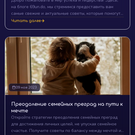
Добро пожаловать в мир успеха и лидерства! Здесь,
на блоге 69un.do, мы стремимся предоставить вам
самые свежие и актуальные советы, которые помогут
вам достичь своих целей и стать лидером в своей
Читать далее
сфере. В этой статье мы рассмотрим ключевые личные
качества, необходимые для успеха и лидерства.
Начнем наше путешествие в мир успеха!
09 ноя 2023
Преодоление семейных преград на пути к
мечте
Откройте стратегии преодоления семейных преград
для достижения личных целей, не упуская семейное
счастье. Получите советы по балансу между мечтой и