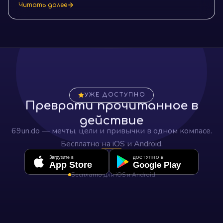
семейной жизнью, гармоничному управлению
Читать далее
временем и финансами, а также методы вовлечения
семьи в вашу страсть.
УЖЕ ДОСТУПНО
Преврати прочитанное в
действие
69un.do — мечты, цели и привычки в одном компасе.
Бесплатно на iOS и Android.
Загрузите в
ДОСТУПНО В
App Store
Google Play
Бесплатно для iOS и Android