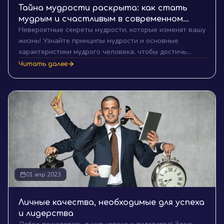
Тайна мудрости раскрыта: как стать
мудрым и счастливым в современном
Невероятные секреты мудрости, которые изменят вашу
мире
жизнь! Узнайте принципы мудрости и основные
характеристики мудрого человека, чтобы достичь
успеха и счастья в современном мире.
Читать далее
01 апр 2023
Личные качества, необходимые для успеха
и лидерства