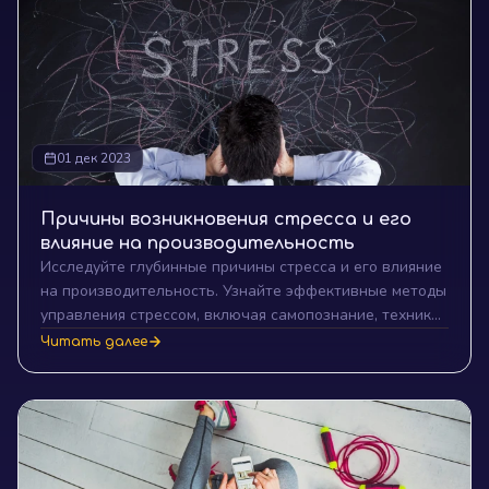
01 дек 2023
Причины возникновения стресса и его
влияние на производительность
Исследуйте глубинные причины стресса и его влияние
на производительность. Узнайте эффективные методы
управления стрессом, включая самопознание, техники
релаксации, реалистичную постановку целей, и
Читать далее
стратегии для поддержания здорового образа жизни.
Откройте для себя, как правильное управление
стрессом может повысить вашу работоспособность и
помочь в достижении успеха.