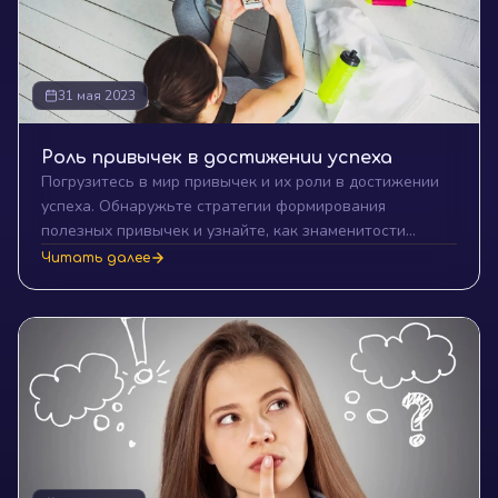
31 мая 2023
Роль привычек в достижении успеха
Погрузитесь в мир привычек и их роли в достижении
успеха. Обнаружьте стратегии формирования
полезных привычек и узнайте, как знаменитости
используют привычки для достижения своих целей.
Читать далее
Примеры, советы и многое другое ждут вас в нашем
обзоре.