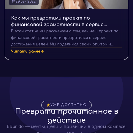
29 сен 2022
Как мы превратили проект по
финансовой грамотности в сервис
В этой статье мы расскажем о том, как наш проект по
достижения целей
финансовой грамотности превратился в сервис
достижения целей. Мы поделимся своим опытом и
расскажем, почему мы решили изменить направление
Читать далее
проекта. Вы узнаете, как управлять своим бюджетом и
достигать своих целей с помощью нашего сервиса.
УЖЕ ДОСТУПНО
Преврати прочитанное в
действие
69un.do — мечты, цели и привычки в одном компасе.