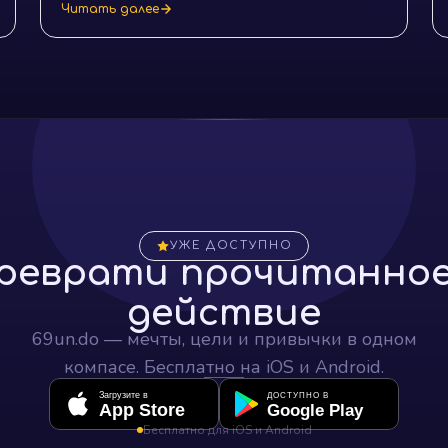
стресса, улучшения самочувствия и достижения
Читать далее
внутренней гармонии.
УЖЕ ДОСТУПНО
реврати прочитанное
действие
69un.do — мечты, цели и привычки в одном
компасе. Бесплатно на iOS и Android.
Загрузите в
ДОСТУПНО В
App Store
Google Play
Бесплатно для iOS и Android