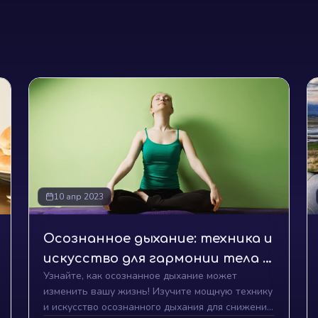
10 апр 2023
Осознанное дыхание: техника и
искусство для гармонии тела и
Узнайте, как осознанное дыхание может
разума
изменить вашу жизнь! Изучите мощную технику
и искусство осознанного дыхания для снижения