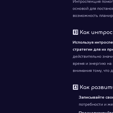
Интроспекция помога
основой для постано
возможность планиро
3️⃣ Как интр
Используя интросп
стратегии для их п
действительно значи
время и энергию на
внимания тому, что 
4️⃣ Как разви
Записывайте сво
потребности и же