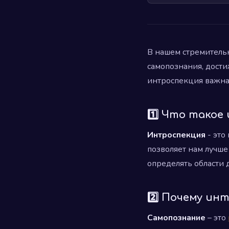
В нашем стремитель
самопознания, дости
интроспекция важна,
1️⃣ Что такое
Интроспекция
- это
позволяет нам лучше
определять области д
2️⃣ Почему ин
Самопознание
– это