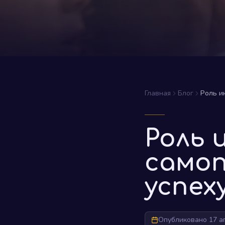
Главная
Блог
Роль и
Роль 
самоп
успех
Опубликовано 17 а